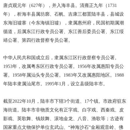
唐贞观元年（627年），并入海丰县。清雍正九年（1731
年），析海丰县属坊廓、石帆、吉康三都置陆丰县，县城设
东海旧墟寨（今东海镇旧墟），隶属惠州府，民国初期属潮
循道，后属东江行政专员公署、东江善后委员公署、东江绥
靖公署、第四行政督察专员公署。
中华人民共和国成立后，隶属东江区行政督察专员公署。
1953年，改属粤东区行政专员公署。1956年改属惠阳专员公
署。1958年属汕头专员公署。1983年又改属惠阳地区。1988
年陆丰隶属汕尾市。1995年1月，设立县级陆丰市。
截至2022年10月，陆丰市下辖3个街道、17个镇。市政府驻东
海街道。陆丰市非物质文化有正字戏、白字戏、西秦戏、皮
影戏、英歌舞、钱鼓舞、滚地金龙、八音、渔歌等；古迹有
国家重点文物保护单位玄武山、“神海沙石”金厢观音岭、佛