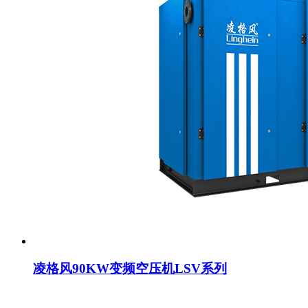
凌格风90KW变频空压机LSV系列