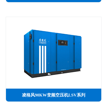
凌格风90KW变频空压机LSV系列