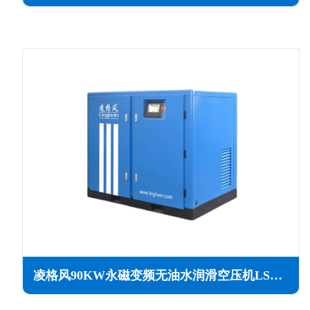
凌格风90KW永磁变频无油水润滑空压机LSW PM系列