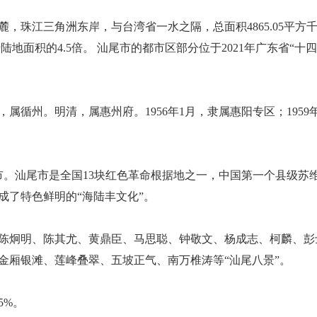
江三角洲东岸，与台湾省一水之隔，总面积4865.05平方千米。
地面积的4.5倍。 汕尾市的都市区部分位于2021年广东省“十四五”
属循州。明清，属惠州府。1956年1月，隶属惠阳专区；1959年
县级市。汕尾市是全国13块红色革命根据地之一，中国第一个县级
成了特色鲜明的“海陆丰文化”。
陈炯明、陈其尤、黄鼎臣、马思聪、钟敬文、杨成志、柯麟、彭
金厢银滩、莲峰叠翠、五坡正气、南万椎涛等“汕尾八景”。
5%。