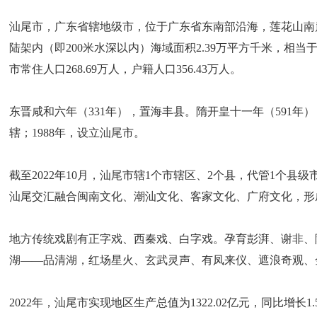
汕尾市，广东省辖地级市，位于广东省东南部沿海，莲花山南麓，珠
陆架内（即200米水深以内）海域面积2.39万平方千米，相当于陆
市常住人口268.69万人，户籍人口356.43万人。
东晋咸和六年（331年），置海丰县。隋开皇十一年（591年），
辖；1988年，设立汕尾市。
截至2022年10月，汕尾市辖1个市辖区、2个县，代管1个
汕尾交汇融合闽南文化、潮汕文化、客家文化、广府文化，形
地方传统戏剧有正字戏、西秦戏、白字戏。孕育彭湃、谢非、
湖——品清湖，红场星火、玄武灵声、有凤来仪、遮浪奇观、
2022年，汕尾市实现地区生产总值为1322.02亿元，同比增长1.