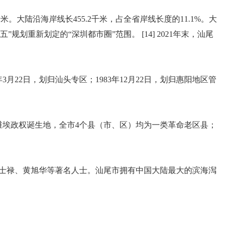
大陆沿海岸线长455.2千米，占全省岸线长度的11.1%。大
规划重新划定的“深圳都市圈”范围。 [14] 2021年末，汕尾
3月22日，划归汕头专区；1983年12月22日，划归惠阳地区管
苏维埃政权诞生地，全市4个县（市、区）均为一类革命老区县；
士禄、黄旭华等著名人士。汕尾市拥有中国大陆最大的滨海澙