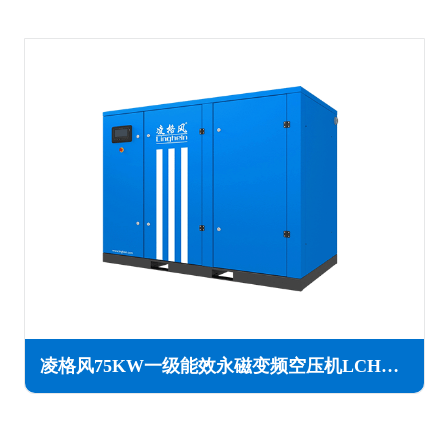
凌格风75KW一级能效永磁变频空压机LCH系列