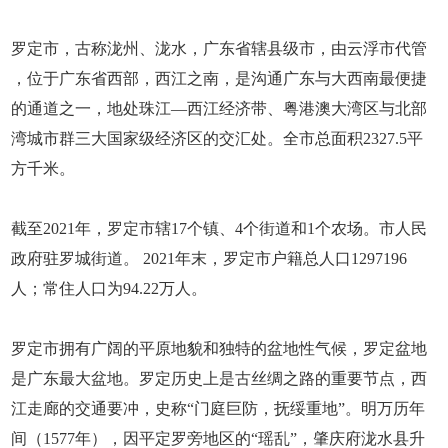
罗定市，古称泷州、泷水，广东省辖县级市，由云浮市代管
，位于广东省西部，西江之南，是沟通广东与大西南最便捷
的通道之一，地处珠江—西江经济带、粤港澳大湾区与北部
湾城市群三大国家级经济区的交汇处。全市总面积2327.5平
方千米。
截至2021年，罗定市辖17个镇、4个街道和1个农场。市人民
政府驻罗城街道。 2021年末，罗定市户籍总人口1297196
人；常住人口为94.22万人。
罗定市拥有广阔的平原地貌和独特的盆地性气候，罗定盆地
是广东最大盆地。罗定历史上是古丝绸之路的重要节点，西
江走廊的交通要冲，史称“门庭巨防，抚绥重地”。明万历年
间（1577年），因平定罗旁地区的“瑶乱”，肇庆府泷水县升