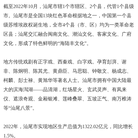
截至2022年10月，汕尾市辖1个市辖区、2个县，代管1个县级
市。汕尾市是全国13块红色革命根据地之一，中国第一个县
级苏维埃政权诞生地，全市4个县（市、区）均为一类革命老
区县；汕尾交汇融合闽南文化、潮汕文化、客家文化、广府
文化，形成了特色鲜明的“海陆丰文化”。
地方传统戏剧有正字戏、西秦戏、白字戏。孕育彭湃、谢
非、陈炯明、陈其尤、黄鼎臣、马思聪、钟敬文、杨成志、
柯麟、彭士禄、黄旭华等著名人士。汕尾市拥有中国大陆最
大的滨海澙湖——品清湖，红场星火、玄武灵声、有凤来
仪、遮浪奇观、金厢银滩、莲峰叠翠、五坡正气、南万椎涛
等“汕尾八景”。
2022年，汕尾市实现地区生产总值为1322.02亿元，同比增长
1.5%。