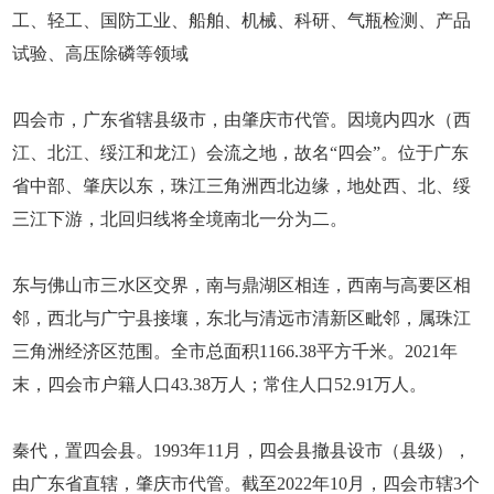
工、轻工、国防工业、船舶、机械、科研、气瓶检测、产品
试验、高压除磷等领域
四会市，广东省辖县级市，由肇庆市代管。因境内四水（西
江、北江、绥江和龙江）会流之地，故名“四会”。位于广东
省中部、肇庆以东，珠江三角洲西北边缘，地处西、北、绥
三江下游，北回归线将全境南北一分为二。
东与佛山市三水区交界，南与鼎湖区相连，西南与高要区相
邻，西北与广宁县接壤，东北与清远市清新区毗邻，属珠江
三角洲经济区范围。全市总面积1166.38平方千米。2021年
末，四会市户籍人口43.38万人；常住人口52.91万人。
秦代，置四会县。1993年11月，四会县撤县设市（县级），
由广东省直辖，肇庆市代管。截至2022年10月，四会市辖3个