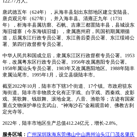
122.77万人。
唐武德五年（624年），从海丰县划出东部地区建立安陆县。
唐贞观元年（627年），并入海丰县。清雍正九年（1731
年），析海丰县属坊廓、石帆、吉康三都置陆丰县，县城设东
海旧墟寨（今东海镇旧墟），隶属惠州府，民国初期属潮循
道，后属东江行政专员公署、东江善后委员公署、东江绥靖公
署、第四行政督察专员公署。
中华人民共和国成立后，隶属东江区行政督察专员公署。1953
年，改属粤东区行政专员公署。1956年改属惠阳专员公署。
1958年属汕头专员公署。1983年又改属惠阳地区。1988年陆丰
隶属汕尾市。1995年1月，设立县级陆丰市。
截至2022年10月，陆丰市下辖3个街道、17个镇。市政府驻东
海街道。陆丰市非物质文化有正字戏、白字戏、西秦戏、皮影
戏、英歌舞、钱鼓舞、滚地金龙、八音、渔歌等；古迹有国家
重点文物保护单位玄武山、“神海沙石”金厢观音岭、佛教古刹
定光寺等。
2022年，陆丰市地区生产总值412.24亿元，增长-2.8%。
服务区域：
广州
深圳
珠海
东莞
佛山
中山
惠州
汕头
江门
茂名
肇庆