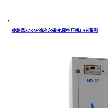
凌格风37KW油冷永磁变频空压机LSH系列