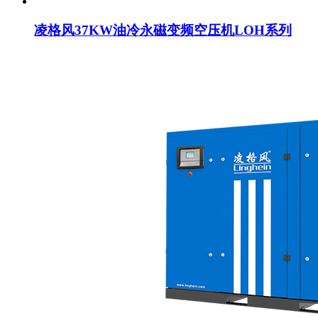
凌格风37KW油冷永磁变频空压机LOH系列