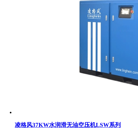
凌格风37KW水润滑无油空压机LSW系列