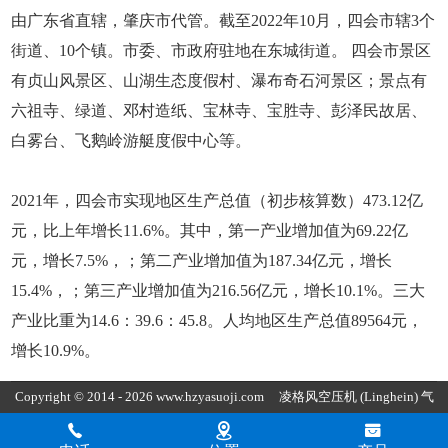
由广东省直辖，肇庆市代管。截至2022年10月，四会市辖3个
街道、10个镇。市委、市政府驻地在东城街道。 四会市景区
有贞山风景区、山湖生态度假村、瀑布奇石河景区；景点有
六祖寺、绿道、邓村造纸、宝林寺、宝胜寺、彭泽民故居、
白雾台、飞鹅岭游艇度假中心等。
2021年，四会市实现地区生产总值（初步核算数）473.12亿
元，比上年增长11.6%。其中，第一产业增加值为69.22亿
元，增长7.5%，；第二产业增加值为187.34亿元，增长
15.4%，；第三产业增加值为216.56亿元，增长10.1%。三大
产业比重为14.6：39.6：45.8。人均地区生产总值89564元，
增长10.9%。
Copyright © 2014 - 2026 www.hzyasuoji.com
凌格风空压机
(Linghein) 气
胜智能装备（深圳）有限公司版权所有
粤ICP备2021072975号
粤公