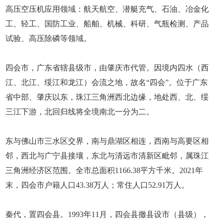
高压空压机应用领域：航天航空、潜艇充气、石油、冶金化
工、轻工、国防工业、船舶、机械、科研、气瓶检测、产品
试验、高压除磷等领域。
四会市，广东省辖县级市，由肇庆市代管。因境内四水（西
江、北江、绥江和龙江）会流之地，故名“四会”。位于广东
省中部、肇庆以东，珠江三角洲西北边缘，地处西、北、绥
三江下游，北回归线将全境南北一分为二。
东与佛山市三水区交界，南与鼎湖区相连，西南与高要区相
邻，西北与广宁县接壤，东北与清远市清新区毗邻，属珠江
三角洲经济区范围。全市总面积1166.38平方千米。2021年
末，四会市户籍人口43.38万人；常住人口52.91万人。
秦代，置四会县。1993年11月，四会县撤县设市（县级），