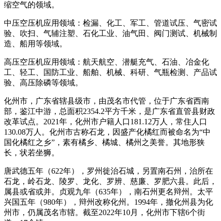
缩空气的领域。
中压空压机应用领域：检漏、化工、军工、管道试压、气密试
验、吹扫、气辅注塑、石化工业、油气田、阀门测试、机械制
造、船用等领域。
高压空压机应用领域：航天航空、潜艇充气、石油、冶金化
工、轻工、国防工业、船舶、机械、科研、气瓶检测、产品试
验、高压除磷等领域。
化州市，广东省辖县级市，由茂名市代管，位于广东省西南
部，鉴江中游，总面积2354.2平方千米，是广东省直管县财政
改革试点。2021年，化州市户籍人口181.12万人，常住人口
130.08万人。化州市古称石龙，因盛产化橘红而被命名为“中
国化橘红之乡”，素有橘乡、橘城、橘州之美誉。其地形狭
长，状若坐狮。
唐武德五年（622年），罗州徙治石城，另置南石州，治所在
石龙，岭石龙、陵罗、龙化、罗辨、慈廉、罗肥六县。此后，
属县或省或并。贞观九年（635年），南石州更名辩州。太平
兴国五年（980年），辩州改称化州。1994年，撤化州县为化
州市，仍属茂名市辖。截至2022年10月，化州市下辖6个街