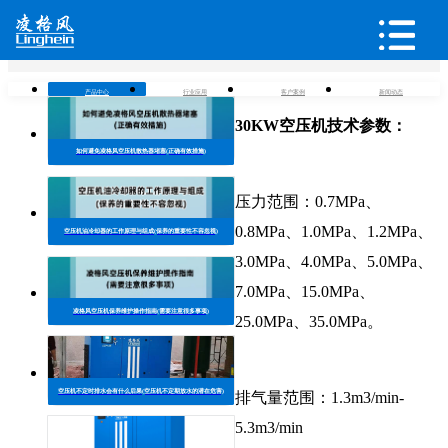
潮州30KW空压机
PRODUCT
AIRLONG
在这里，您可以更方便了解潮州30KW空压机
产品中心
行业应用
客户案例
新闻动态
30KW空压机技术参数：
如何避免凌格风空压机散热器堵塞(正确有效措施)
压力范围：0.7MPa、
0.8MPa、1.0MPa、1.2MPa、
空压机油冷却器的工作原理与组成(保养的重要性不容忽视)
3.0MPa、4.0MPa、5.0MPa、
7.0MPa、15.0MPa、
凌格风空压机保养维护操作指南(需要注意很多事项)
25.0MPa、35.0MPa。
空压机不定时排水会有什么后果(空压机不定期放水的潜在危害)
排气量范围：1.3m3/min-
5.3m3/min