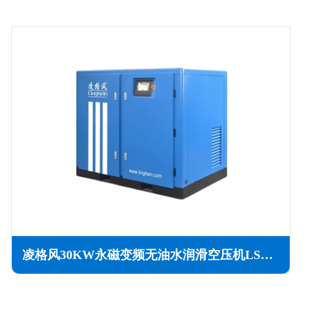
凌格风30KW永磁变频无油水润滑空压机LSW PM系列