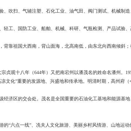
验、吹扫、气辅注塑、石化工业、油气田、阀门测试、机械制造
、轻工、国防工业、船舶、机械、科研、气瓶检测、产品试验、
背靠祖国大西南，背山面海，北高南低，由东北向西南倾斜；截至
贞观十八年（644年）又把南宕州以潘茂名的姓命名潘州。1958
“高凉文化”重要的发源地、兴盛地和传承地。明清时期，高州府
级经济区的交会处。茂名是全国重要的石油化工基地和能源基地
游的“六点一线”、冼夫人文化旅游、美丽乡村风情游、山地运动