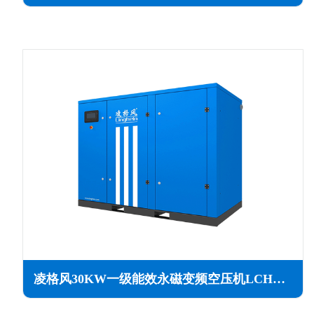
凌格风30KW一级能效永磁变频空压机LCH系列