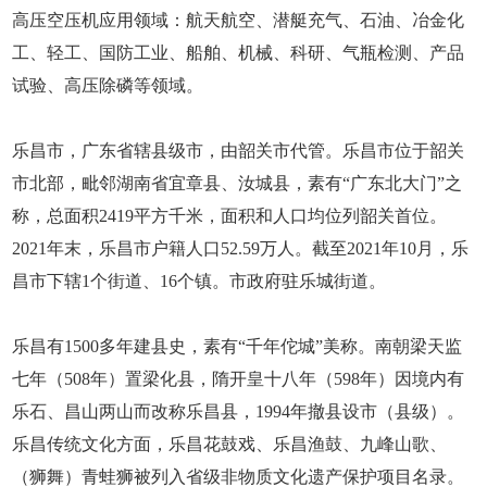
高压空压机应用领域：航天航空、潜艇充气、石油、冶金化
工、轻工、国防工业、船舶、机械、科研、气瓶检测、产品
试验、高压除磷等领域。
乐昌市，广东省辖县级市，由韶关市代管。乐昌市位于韶关
市北部，毗邻湖南省宜章县、汝城县，素有“广东北大门”之
称，总面积2419平方千米，面积和人口均位列韶关首位。
2021年末，乐昌市户籍人口52.59万人。截至2021年10月，乐
昌市下辖1个街道、16个镇。市政府驻乐城街道。
乐昌有1500多年建县史，素有“千年佗城”美称。南朝梁天监
七年（508年）置梁化县，隋开皇十八年（598年）因境内有
乐石、昌山两山而改称乐昌县，1994年撤县设市（县级）。
乐昌传统文化方面，乐昌花鼓戏、乐昌渔鼓、九峰山歌、
（狮舞）青蛙狮被列入省级非物质文化遗产保护项目名录。