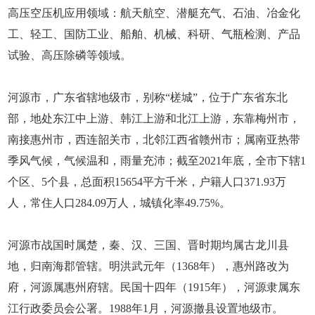
高压空压机应用领域：航天航空、潜艇充气、石油、冶金化
工、轻工、国防工业、船舶、机械、科研、气瓶检测、产品
试验、高压除磷等领域。
河源市，广东省辖地级市，别称“槎城”，位于广东省东北
部，地处东江中上游、韩江上游和北江上游，东靠梅州市，
南接惠州市，西连韶关市，北邻江西省赣州市；属南亚热带
季风气候，气候温和，雨量充沛；截至2021年底，全市下辖1
个区、5个县，总面积15654平方千米，户籍人口371.93万
人，常住人口284.09万人，城镇化率49.75%。
河源市战国时属楚，秦、汉、三国、晋时期均属古龙川县
地，归南海郡管辖。明洪武元年（1368年），惠州路改为
府，河源属惠州府辖。民国十四年（1915年），河源隶属东
江行政委员会公署。1988年1月，河源撤县设置地级市。