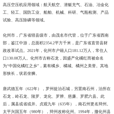
高压空压机应用领域：航天航空、潜艇充气、石油、冶金化
工、轻工、国防工业、船舶、机械、科研、气瓶检测、产品
试验、高压除磷等领域。
化州市，广东省辖县级市，由茂名市代管，位于广东省西南
部，鉴江中游，总面积2354.2平方千米，是广东省直管县财
政改革试点。2021年，化州市户籍人口181.12万人，常住人
口130.08万人。化州市古称石龙，因盛产化橘红而被命名
为“中国化橘红之乡”，素有橘乡、橘城、橘州之美誉。其地
形狭长，状若坐狮。
唐武德五年（622年），罗州徙治石城，另置南石州，治所在
石龙，岭石龙、陵罗、龙化、罗辨、慈廉、罗肥六县。此
后，属县或省或并。贞观九年（635年），南石州更名辩州。
太平兴国五年（980年），辩州改称化州。1994年，撤化州县