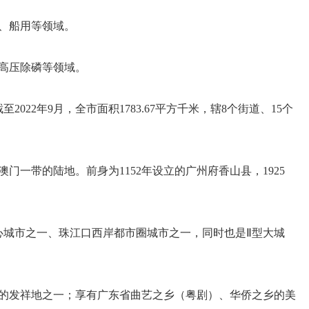
、船用等领域。
高压除磷等领域。
2年9月，全市面积1783.67平方千米，辖8个街道、15个
一带的陆地。前身为1152年设立的广州府香山县，1925
心城市之一、珠江口西岸都市圈城市之一，同时也是Ⅱ型大城
的发祥地之一；享有广东省曲艺之乡（粤剧）、华侨之乡的美