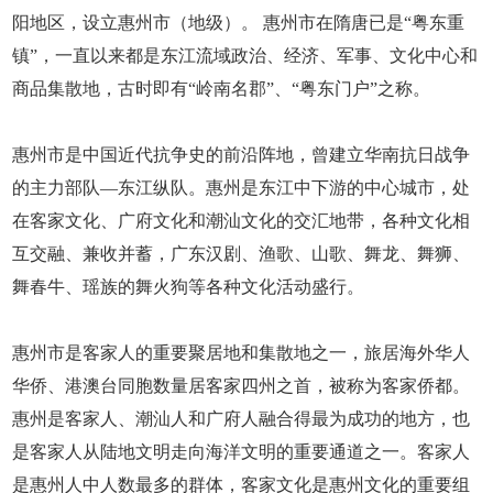
阳地区，设立惠州市（地级）。 惠州市在隋唐已是“粤东重
镇”，一直以来都是东江流域政治、经济、军事、文化中心和
商品集散地，古时即有“岭南名郡”、“粤东门户”之称。
惠州市是中国近代抗争史的前沿阵地，曾建立华南抗日战争
的主力部队—东江纵队。惠州是东江中下游的中心城市，处
在客家文化、广府文化和潮汕文化的交汇地带，各种文化相
互交融、兼收并蓄，广东汉剧、渔歌、山歌、舞龙、舞狮、
舞春牛、瑶族的舞火狗等各种文化活动盛行。
惠州市是客家人的重要聚居地和集散地之一，旅居海外华人
华侨、港澳台同胞数量居客家四州之首，被称为客家侨都。
惠州是客家人、潮汕人和广府人融合得最为成功的地方，也
是客家人从陆地文明走向海洋文明的重要通道之一。客家人
是惠州人中人数最多的群体，客家文化是惠州文化的重要组