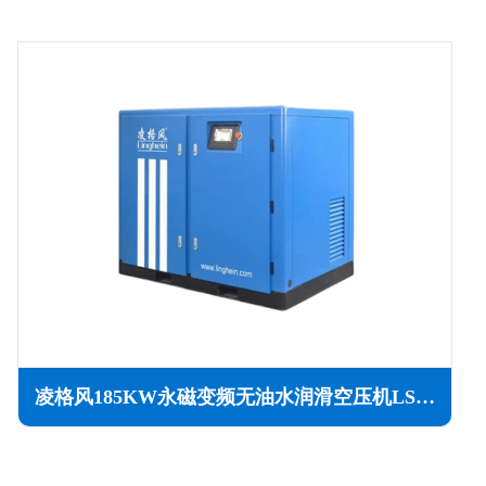
凌格风185KW永磁变频无油水润滑空压机LSW PM系列