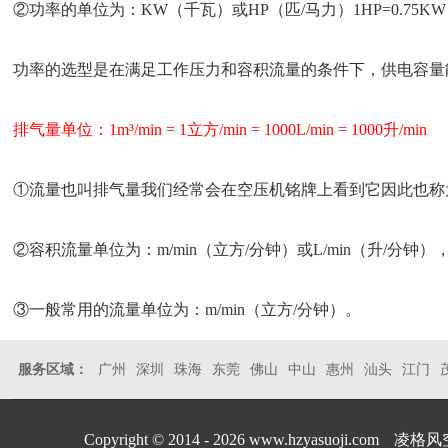
②功率的单位为：KW（千瓦）或HP（匹/马力）1HP=0.75KW，1K
功率的选型是在满足工作压力和容积流量的条件下，供电容量
排气量单位：1m³/min = 1立方/min = 1000L/min = 1000升/min
①流量也叫排气量我们经常会在空压机铭牌上看到它因此也称
②容积流量单位为：m/min（立方/分钟）或L/min（升/分钟），
③一般常用的流量单位为：m/min（立方/分钟）。
服务区域：
广州
深圳
珠海
东莞
佛山
中山
惠州
汕头
江门
Copyright © 2014 - 2026 www.hzyasuoji.com
凌格风