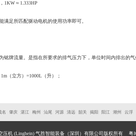
W ≈ 1.333HP
能满足所匹配驱动电机的使用功率即可。
为铭牌流量。是指在所要求的排气压力下，单位时间内排出的气
1m（立方）=1000L（升）；
茂名
肇庆
湛江
梅州
汕尾
河源
清远
韶关
揭阳
阳江
潮州
云浮
空压机
(Linghein) 气胜智能装备（深圳）有限公司版权所有
粤I