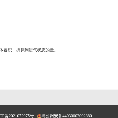
体容积，折算到进气状态的量。
CP备2021072975号
粤公网安备44030002002880