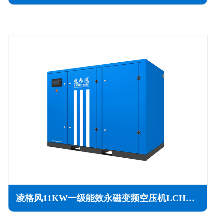
凌格风11KW一级能效永磁变频空压机LCH系列