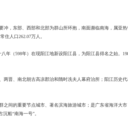
冲，东部、西部和北部为群山所环抱，南面濒临南海，属亚热带气候
住人口262.07万人。
八年（598年）在现阳江地新设阳江县，为阳江县得名之始。198
、两晋、南北朝古高凉郡治和隋时冼夫人幕府治所；阳江历史代
群之间的重要节点城市、著名滨海旅游城市；是广东省海洋大市
古沉船“南海一号”。