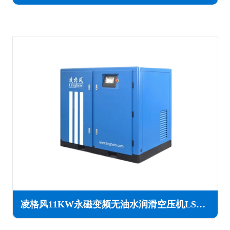
凌格风11KW永磁变频无油水润滑空压机LSW PM系列