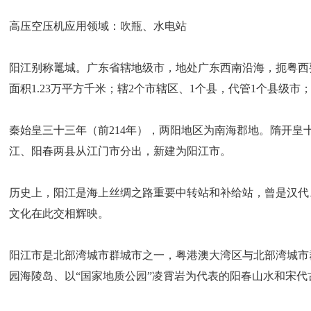
高压空压机应用领域：吹瓶、水电站
阳江别称鼍城。广东省辖地级市，地处广东西南沿海，扼粤西要
面积1.23万平方千米；辖2个市辖区、1个县，代管1个县级市；常
秦始皇三十三年（前214年），两阳地区为南海郡地。隋开皇十
江、阳春两县从江门市分出，新建为阳江市。
历史上，阳江是海上丝绸之路重要中转站和补给站，曾是汉代
文化在此交相辉映。
阳江市是北部湾城市群城市之一，粤港澳大湾区与北部湾城市
园海陵岛、以“国家地质公园”凌霄岩为代表的阳春山水和宋代