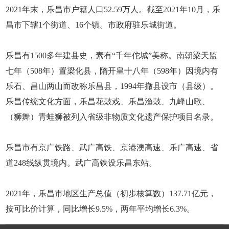
2021年末，乐昌市户籍人口52.59万人。截至2021年10月，乐
昌市下辖1个街道、16个镇。市政府驻乐城街道。
乐昌有1500多年建县史，素有“千年佗城”美称。南朝梁天监
七年（508年）置梁化县，隋开皇十八年（598年）因境内有
乐石、昌山两山而改称乐昌县，1994年撤县设市（县级）。
乐昌传统文化方面，乐昌花鼓戏、乐昌渔鼓、九峰山歌、
（狮舞）青蛙狮被列入省级非物质文化遗产保护项目名录。
乐昌市有京广铁路、武广高铁、京港澳高速、乐广高速、省
道248线纵贯境内。武广高铁设乐昌东站。
2021年，乐昌市地区生产总值（初步核算数）137.71亿元，
按可比价计算，同比增长9.5%，两年平均增长6.3%。