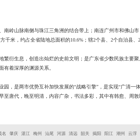
、南岭山脉南侧与珠江三角洲的结合带上；南连广州市和佛山市
平方千米，约占全省陆地总面积的10.6%；辖2个县、2个自治县、
地繁衍生息，创造出灿烂的史前文明；是广东省少数民族主要聚
面有着深厚的渊源关系。
业园，是两市优势互补加快发展的“战略引擎”，是实现“广清一
早至唐代，晚至明清，内容广杂，书法多彩，其中有韩愈、周敦
。
茂名
肇庆
湛江
梅州
汕尾
河源
清远
韶关
揭阳
阳江
潮州
云浮