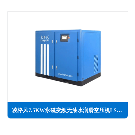
凌格风7.5KW永磁变频无油水润滑空压机LSW PM系列