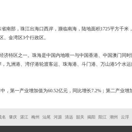
南部，珠江出海口西岸，濒临南海，陆地面积1725平方千米，领
斗门区、金湾区3个行政区。
设立的经济特区之一。珠海是中国内地唯一与中国香港、中国澳门
岸，九洲港、湾仔港轮渡客运、珠海港、斗门港、万山港5个水运
其中，第一产业增加值为60.52亿元，同比增长7.2%；第二产业增加值
茂名
肇庆
湛江
梅州
汕尾
河源
清远
韶关
揭阳
阳江
潮州
云浮