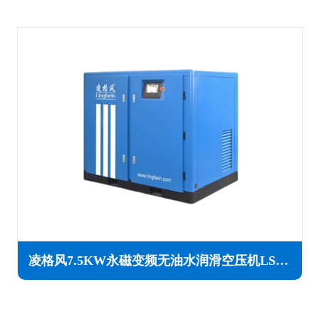
凌格风7.5KW永磁变频无油水润滑空压机LSW PM系列